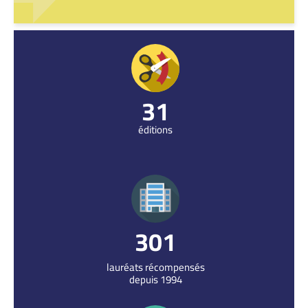
31
éditions
312
lauréats récompensés
depuis 1994