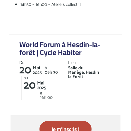
14h30 – 16h00 – Ateliers collectifs
World Forum à Hesdin-la-
forêt | Cycle Habiter
Du
Lieu
20
Mai
à
Salle du
09h
30
Manège, Hesdin
2025
la Forêt
au
20
Mai
2025
à
16h
00
Je m'inscris !