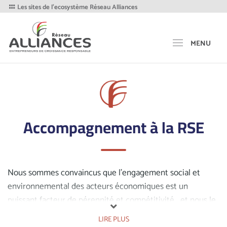
Les sites de l'ecosystème Réseau Alliances
MENU
Accompagnement à la RSE
Nous sommes convaincus que l’engagement social et
environnemental des acteurs économiques est un
puissant facteur de pérennité et compétitivité… et nous le
prouvons depuis plus de 25 ans à travers la promotion et
LIRE PLUS