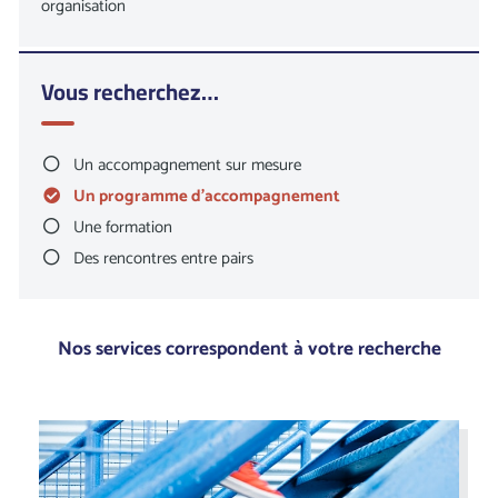
organisation
services. Pour être au plus près de vos attentes, cette liste
est en constante évolution. Si vous êtes perdu, le plus
simple est de nous contacter !
Vous recherchez…
Un accompagnement sur mesure
Un programme d’accompagnement
Une formation
Des rencontres entre pairs
Nos services correspondent à votre recherche