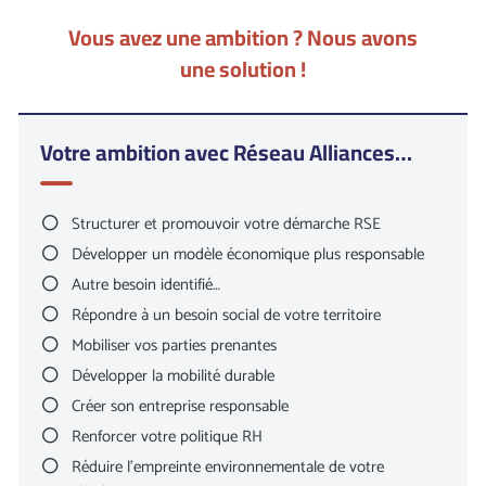
l’échanges de bonnes pratiques RSE.
Vous avez une ambition ? Nous avons
Nous agissons auprès de trois types d’acteurs : les jeunes
une solution !
entrepreneurs, les chefs d’entreprise souhaitant se
tourner vers de nouveaux modèles économiques et les
décideurs souhaitant implémenter et développer la RSE
Votre ambition avec Réseau Alliances…
dans leur entreprise. Cette diversité d’acteurs est une
véritable richesse : elle favorise les échanges et les
coopérations entre nos membres.
Structurer et promouvoir votre démarche RSE
Développer un modèle économique plus responsable
Chaque membre développe une approche différente de la
Autre besoin identifié…
démarche RSE. Pour cette raison, nous avons créé
Répondre à un besoin social de votre territoire
différents outils d’accompagnement garantissant la
Mobiliser vos parties prenantes
pertinence de votre participation et la qualité des groupes
Développer la mobilité durable
d’échanges thématiques. Nous veillons particulièrement à
la bienveillance, l’écoute et la confidentialité de ces
Créer son entreprise responsable
échanges.
Renforcer votre politique RH
Réduire l’empreinte environnementale de votre
Découvrez ci-dessous l’ensemble de notre offre de