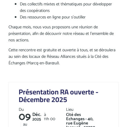
Des collectifs mixtes et thématiques pour développer
des coopérations
Des ressources en ligne pour s’outiller
Chaque mois, nous vous proposons une réunion de
présentation, afin de découvrir notre réseau et l'ensemble de
nos actions.
Cette rencontre est gratuite et ouverte à tous, et se déroulera
au sein des locaux de Réseau Alliances situés à la Cité des
Échanges (Marcq-en-Barœul).
Présentation RA ouverte -
Décembre 2025
Du
Lieu
09
Déc.
à
Cité des
11h
00
Echanges - 40,
2025
rue Eugène
au