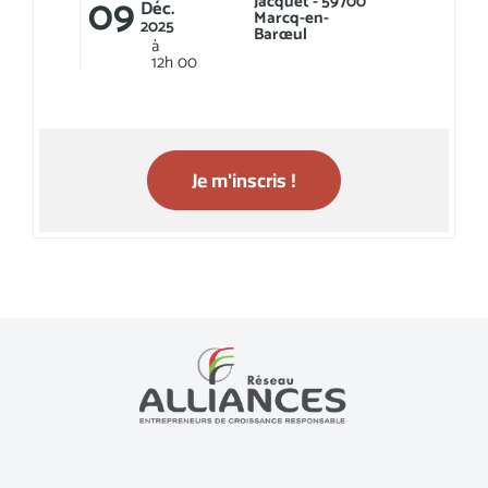
09
Jacquet - 59700
Déc.
Marcq-en-
2025
Barœul
à
12h
00
Je m'inscris !