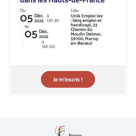
Du
Lieu
05
Déc.
à
Unik Emploi (ex
13h
30
: Geiq emploi et
2025
handicap), 23
au
05
Chemin du
Déc.
Moulin Delmar,
2025
59700, Marcq-
à
en-Barœul
16h
00
Je m'inscris !