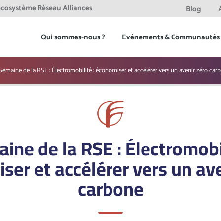
'ecosystème Réseau Alliances
Blog
act
Qui sommes-nous ?
Evénements & Communautés
Semaine de la RSE : Électromobilité : économiser et accélérer vers un avenir zéro car
ine de la RSE : Électromobil
ser et accélérer vers un ave
carbone