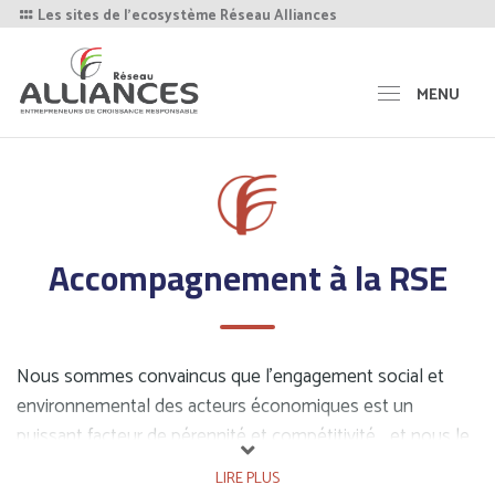
Les sites de l'ecosystème Réseau Alliances
MENU
Accompagnement à la RSE
Nous sommes convaincus que l’engagement social et
environnemental des acteurs économiques est un
puissant facteur de pérennité et compétitivité… et nous le
prouvons depuis plus de 25 ans à travers la promotion et
LIRE PLUS