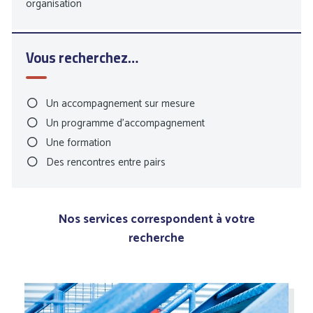
organisation
services. Pour être au plus près de vos attentes, cette liste
est en constante évolution. Si vous êtes perdu, le plus
simple est de nous contacter !
Vous recherchez…
Un accompagnement sur mesure
Un programme d’accompagnement
Une formation
Des rencontres entre pairs
Nos services correspondent à votre
recherche