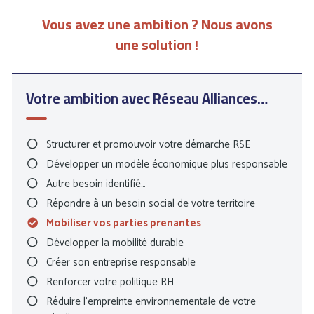
l’échanges de bonnes pratiques RSE.
Vous avez une ambition ? Nous avons
Nous agissons auprès de trois types d’acteurs : les jeunes
une solution !
entrepreneurs, les chefs d’entreprise souhaitant se
tourner vers de nouveaux modèles économiques et les
décideurs souhaitant implémenter et développer la RSE
Votre ambition avec Réseau Alliances…
dans leur entreprise. Cette diversité d’acteurs est une
véritable richesse : elle favorise les échanges et les
coopérations entre nos membres.
Structurer et promouvoir votre démarche RSE
Développer un modèle économique plus responsable
Chaque membre développe une approche différente de la
Autre besoin identifié…
démarche RSE. Pour cette raison, nous avons créé
Répondre à un besoin social de votre territoire
différents outils d’accompagnement garantissant la
Mobiliser vos parties prenantes
pertinence de votre participation et la qualité des groupes
Développer la mobilité durable
d’échanges thématiques. Nous veillons particulièrement à
la bienveillance, l’écoute et la confidentialité de ces
Créer son entreprise responsable
échanges.
Renforcer votre politique RH
Réduire l’empreinte environnementale de votre
Découvrez ci-dessous l’ensemble de notre offre de