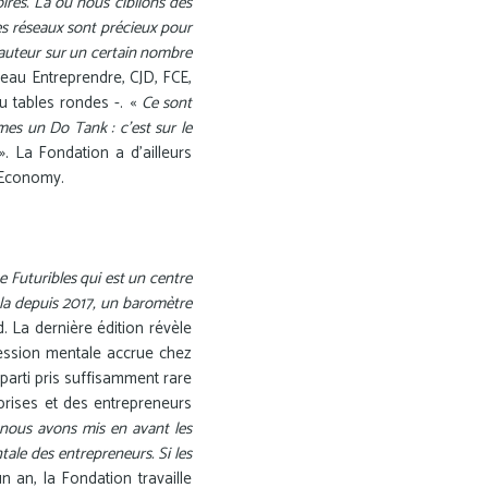
ires. Là où nous ciblions des
es réseaux sont précieux pour
 hauteur sur un certain nombre
eau Entreprendre, CJD, FCE,
u tables rondes -. «
Ce sont
s un Do Tank : c’est sur le
. La Fondation a d’ailleurs
 Economy.
Futuribles qui est un centre
la depuis 2017, un baromètre
d. La dernière édition révèle
ession mentale accrue chez
parti pris suffisamment rare
prises et des entrepreneurs
 nous avons mis en avant les
tale des entrepreneurs. Si les
n an, la Fondation travaille