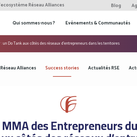
l'ecosystème Réseau Alliances
Blog
Ag
Qui sommes-nous ?
Evénements & Communautés
: un Do Tank aux côtés des réseaux d’entrepreneurs dans les territoires
 Réseau Alliances
Success stories
Actualités RSE
Act
 MMA des Entrepreneurs du 