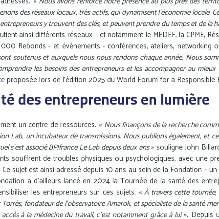
s adressés. «
Nous avons renforcé notre présence au plus près des territo
nons des réseaux locaux, très actifs, qui dynamisent l’économie locale. C
s entrepreneurs y trouvent des clés, et peuvent prendre du temps et de la
utient ainsi différents réseaux – et notamment le MEDEF, la CPME, Rés
0 000 Rebonds - et évènements - conférences, ateliers, networking o
sont soutenus et auxquels nous nous rendons chaque année. Nous somme
omprendre les besoins des entrepreneurs et les accompagner au mieux
»
ce proposée lors de l’édition 2025 du World Forum for a Responsible
nté des entrepreneurs en lumière
ement un centre de ressources. «
Nous finançons de la recherche comme 
ion Lab, un incubateur de transmissions. Nous publions également, et ce
quel s’est associé BPIfrance Le Lab depuis deux ans
» souligne John Billar
ants souffrent de troubles physiques ou psychologiques, avec une pr
. Ce sujet est ainsi adressé depuis 10 ans au sein de la Fondation – un 
ondation a d’ailleurs lancé en 2024 la Tournée de la santé des entre
nsibiliser les entrepreneurs sur ces sujets. «
À travers cette tournée,
 Torrès, fondateur de l'observatoire Amarok, et spécialiste de la santé men
accès à la médecine du travail, c’est notamment grâce à lui
». Depuis u