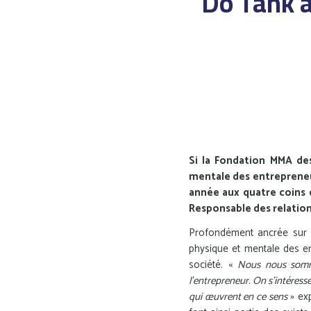
Do Tank a
Si la Fondation MMA des
mentale des entrepreneur
année aux quatre coins d
Responsable des relation
Profondément ancrée sur le
physique et mentale des entr
société. «
Nous nous sommes
l’entrepreneur. On s’intéresse
qui œuvrent en ce sens
» exp