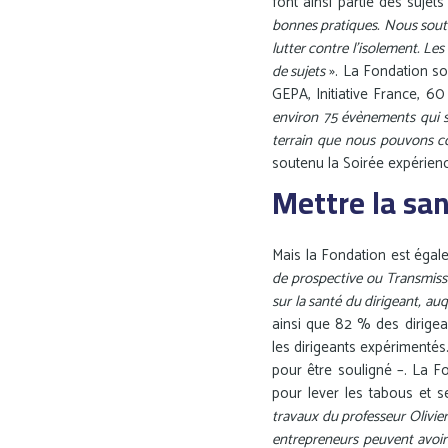
font ainsi partie des sujet
bonnes pratiques. Nous soute
lutter contre l’isolement. Le
de sujets
». La Fondation so
GEPA, Initiative France, 6
environ 75 évènements qui 
terrain que nous pouvons c
soutenu la Soirée expérien
Mettre la sa
Mais la Fondation est égal
de prospective ou Transmiss
sur la santé du dirigeant, au
ainsi que 82 % des dirige
les dirigeants expérimentés
pour être souligné –. La F
pour lever les tabous et se
travaux du professeur Olivier
entrepreneurs peuvent avoir 