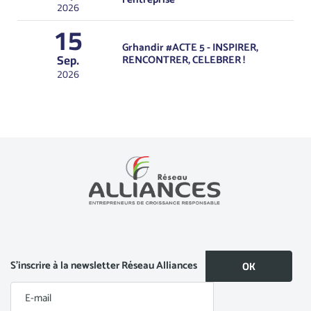
2026
15
Grhandir #ACTE 5 - INSPIRER,
Sep.
RENCONTRER, CELEBRER !
2026
S’inscrire à la newsletter Réseau Alliances